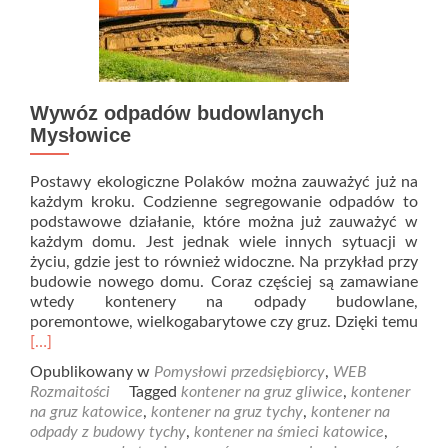
Wywóz odpadów budowlanych
Mysłowice
Postawy ekologiczne Polaków można zauważyć już na
każdym kroku. Codzienne segregowanie odpadów to
podstawowe działanie, które można już zauważyć w
każdym domu. Jest jednak wiele innych sytuacji w
życiu, gdzie jest to również widoczne. Na przykład przy
budowie nowego domu. Coraz częściej są zamawiane
wtedy kontenery na odpady budowlane,
poremontowe, wielkogabarytowe czy gruz. Dzięki temu
Read
[…]
more
Opublikowany w
Pomysłowi przedsiębiorcy
,
WEB
about
Rozmaitości
Tagged
kontener na gruz gliwice
,
kontener
Wywóz
na gruz katowice
,
kontener na gruz tychy
,
kontener na
odpadów
odpady z budowy tychy
,
kontener na śmieci katowice
,
budowlanych