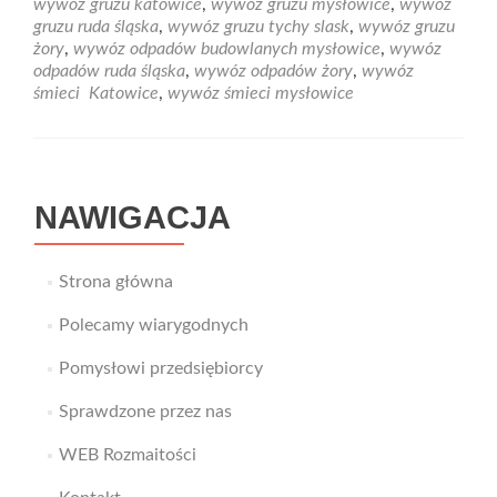
wywoz gruzu katowice
,
wywóz gruzu mysłowice
,
wywóz
Mysłowice
gruzu ruda śląska
,
wywóz gruzu tychy slask
,
wywóz gruzu
żory
,
wywóz odpadów budowlanych mysłowice
,
wywóz
odpadów ruda śląska
,
wywóz odpadów żory
,
wywóz
śmieci Katowice
,
wywóz śmieci mysłowice
NAWIGACJA
Strona główna
Polecamy wiarygodnych
Pomysłowi przedsiębiorcy
Sprawdzone przez nas
WEB Rozmaitości