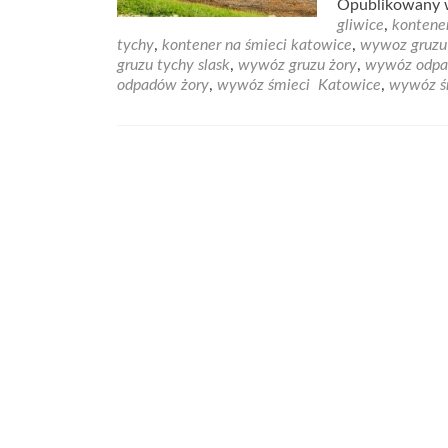
Opublikowany
abo
gliwice
,
kontene
Wy
tychy
,
kontener na śmieci katowice
,
wywoz gruzu
od
gruzu tychy slask
,
wywóz gruzu żory
,
wywóz odpa
bu
odpadów żory
,
wywóz śmieci Katowice
,
wywóz ś
My