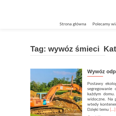
Przejdź
Strona główna
Polecamy wi
do
treści
Tag:
wywóz śmieci Ka
Wywóz odp
Postawy ekolo
segregowanie 
każdym domu. J
widoczne. Na 
wtedy kontene
Re
Dzięki temu
[…]
mo