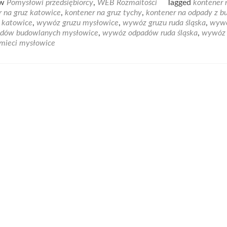
 w
Pomysłowi przedsiębiorcy
,
WEB Rozmaitości
Tagged
kontener 
ut
r na gruz katowice
,
kontener na gruz tychy
,
kontener na odpady z 
wóz
 katowice
,
wywóz gruzu mysłowice
,
wywóz gruzu ruda śląska
,
wyw
padów
dów budowlanych mysłowice
,
wywóz odpadów ruda śląska
,
wywóz
dowlanych
mieci mysłowice
słowice