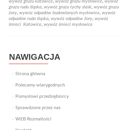
wywoz gruzu katowice
,
wywóz gruzu mysłowice
,
wywóz
Mysłowice
gruzu ruda śląska
,
wywóz gruzu tychy slask
,
wywóz gruzu
żory
,
wywóz odpadów budowlanych mysłowice
,
wywóz
odpadów ruda śląska
,
wywóz odpadów żory
,
wywóz
śmieci Katowice
,
wywóz śmieci mysłowice
NAWIGACJA
Strona główna
Polecamy wiarygodnych
Pomysłowi przedsiębiorcy
Sprawdzone przez nas
WEB Rozmaitości